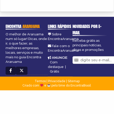
ENCONTRA
ARARUAMA
LINKS RÁPIDOS
NOVIDADES POR E-
MAIL
O melhor de Araruama
Sobre
num só lugar! Dicas, onde
EncontraAraruama
Receba grátis as
ir, o que fazer, as
principais notícias,
Fale com o
melhores empresas,
dicas e promoções
EncontraAraruama
locais, serviços e muito
mais no guia Encontra
ANUNCIE
:
Araruama
Com
destaque
|
Grátis
Termos
|
Privacidade
|
Sitemap
Criado com
e
pelo time do EncontraBrasil