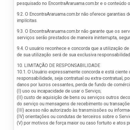
pesquisado no EncontraAraruama.com.br e o conteúdo o
9.2. O EncontraAraruama.com.br não oferece garantias 
implícitas.
9.3. O EncontraAraruama.com.br não garante que os se
serviços serão prestados de maneira ininterrupta, segura
9.4. O usuário reconhece e concorda que a utilização d
de sua utilização será de sua exclusiva responsabilid
10. LIMITAÇÃO DE RESPONSABILIDADE
10.1. O Usuário expressamente concorda e está ciente 
responsabilidade, seja contratual ou extra-contratual, p
danos por lucros cessantes, perda de fundo de comércio
(I) uso ou incapacidade de usar o Serviço;
(II) custo de aquisição de bens ou serviços outros de
do serviço ou mensagens de recebimento ou transações
(III) acesso não autorizado às transmissões ou inform
(IV) orientações ou condutas de terceiros sobre o Servi
(V) por motivos de força maior ou caso fortuito e atos p