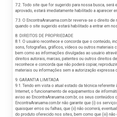
7.2. Todo site que for sugerido para nossa busca, ser
aprovado, estará imediatamente habilitado a aparecer 
7.3. O EncontraAraruama.com.br reverva-se o direito de
quando o site sugerido estará habilitado a entrar em n
8. DIREITOS DE PROPRIEDADE
8.1. O usuário reconhece e concorda que o conteúdo, in
sons, fotografias, gráficos, vídeos ou outros materiai
bem como as informações divulgadas ao usuário atravé
direitos autorais, marcas, patentes ou outros direitos de
reconhece e concorda que não poderá copiar, reproduzir, t
materiais ou informações sem a autorização expressa do
9. GARANTIA LIMITADA
9.1. Tendo em vista o atual estado da técnica referent
Internet, o funcionamento de equipamentos de informát
aviso ao EncontraAraruama.com.br, os seus conteúdos 
EncontraAraruama.com.br não garante que (i) os serviços
quaisquer erros ou falhas, que (ii) não ocorrerá, event
do produto oferecido nos sites, bem como que (iii) não 