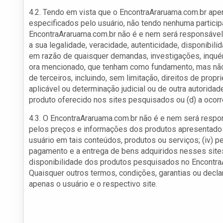
4.2. Tendo em vista que o EncontraAraruama.com.br ap
especificados pelo usuário, não tendo nenhuma partic
EncontraAraruama.com.br não é e nem será responsável p
a sua legalidade, veracidade, autenticidade, disponibil
em razão de quaisquer demandas, investigações, inquérit
ora mencionado, que tenham como fundamento, mas não se
de terceiros, incluindo, sem limitação, direitos de propr
aplicável ou determinação judicial ou de outra autorida
produto oferecido nos sites pesquisados ou (d) a ocorrê
4.3. O EncontraAraruama.com.br não é e nem será respon
pelos preços e informações dos produtos apresentado na
usuário em tais conteúdos, produtos ou serviços; (iv) p
pagamento e a entrega de bens adquiridos nesses sites;
disponibilidade dos produtos pesquisados no EncontraA
Quaisquer outros termos, condições, garantias ou decla
apenas o usuário e o respectivo site.