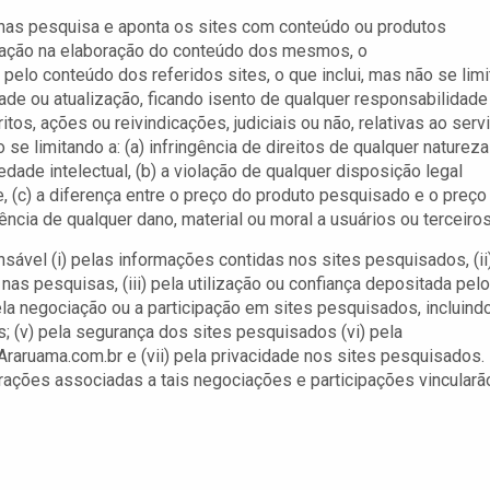
enas pesquisa e aponta os sites com conteúdo ou produtos
ipação na elaboração do conteúdo dos mesmos, o
elo conteúdo dos referidos sites, o que inclui, mas não se limi
idade ou atualização, ficando isento de qualquer responsabilidade
os, ações ou reivindicações, judiciais ou não, relativas ao serv
 limitando a: (a) infringência de direitos de qualquer natureza
iedade intelectual, (b) a violação de qualquer disposição legal
de, (c) a diferença entre o preço do produto pesquisado e o preço
ncia de qualquer dano, material ou moral a usuários ou terceiros
sável (i) pelas informações contidas nos sites pesquisados, (ii
s pesquisas, (iii) pela utilização ou confiança depositada pelo
ela negociação ou a participação em sites pesquisados, incluind
 (v) pela segurança dos sites pesquisados (vi) pela
raruama.com.br e (vii) pela privacidade nos sites pesquisados.
rações associadas a tais negociações e participações vincularã