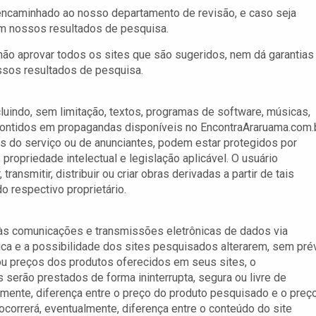
á encaminhado ao nosso departamento de revisão, e caso seja
em nossos resultados de pesquisa.
 não aprovar todos os sites que são sugeridos, nem dá garantias
ossos resultados de pesquisa.
cluindo, sem limitação, textos, programas de software, músicas,
s contidos em propagandas disponíveis no EncontraAraruama.com.b
s do serviço ou de anunciantes, podem estar protegidos por
 propriedade intelectual e legislação aplicável. O usuário
ransmitir, distribuir ou criar obras derivadas a partir de tais
 respectivo proprietário.
e às comunicações e transmissões eletrônicas de dados via
ica e a possibilidade dos sites pesquisados alterarem, sem pré
ou preços dos produtos oferecidos em seus sites, o
 serão prestados de forma ininterrupta, segura ou livre de
ualmente, diferença entre o preço do produto pesquisado e o preç
ocorrerá, eventualmente, diferença entre o conteúdo do site