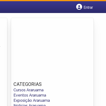
Entrar
Cadastrar empresa
Fazer login
Criar conta
r
CATEGORIAS
Cursos Araruama
Eventos Araruama
Exposição Araruama
Notícias Araruama