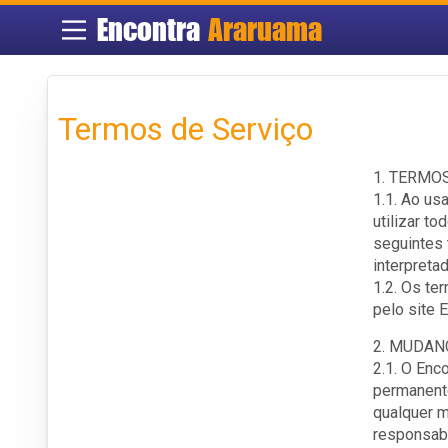
Encontra
Araruama
Termos de Serviço
1. TERMO
1.1. Ao us
utilizar t
seguintes
interpreta
1.2. Os te
pelo site 
2. MUDAN
2.1. O Enc
permanente
qualquer m
responsabi