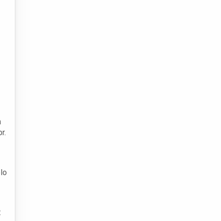
a
r.
lo
: