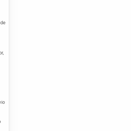
 de
r,
vio
o