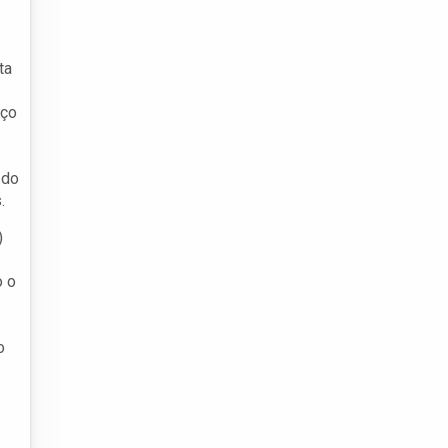
ta
iço
 do
.
)
o o
o