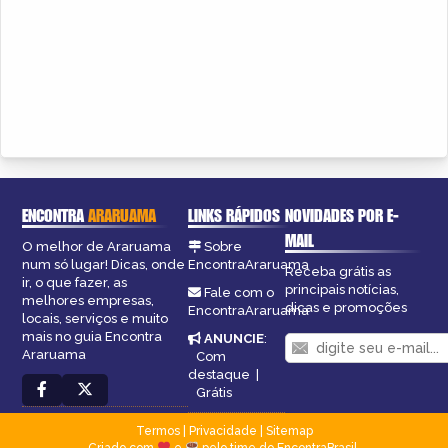
ENCONTRA
ARARUAMA
LINKS RÁPIDOS
NOVIDADES POR E-
MAIL
O melhor de Araruama
Sobre
num só lugar! Dicas, onde
EncontraAraruama
Receba grátis as
ir, o que fazer, as
principais notícias,
Fale com o
melhores empresas,
dicas e promoções
EncontraAraruama
locais, serviços e muito
mais no guia Encontra
ANUNCIE
:
Araruama
Com
destaque
|
Grátis
Termos
|
Privacidade
|
Sitemap
Criado com
e
pelo time do EncontraBrasil