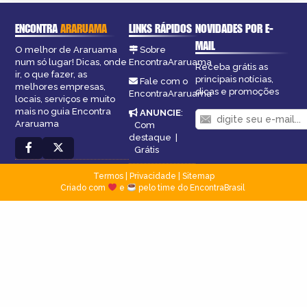
ENCONTRA
ARARUAMA
LINKS RÁPIDOS
NOVIDADES POR E-
MAIL
O melhor de Araruama
Sobre
num só lugar! Dicas, onde
EncontraAraruama
Receba grátis as
ir, o que fazer, as
principais notícias,
Fale com o
melhores empresas,
dicas e promoções
EncontraAraruama
locais, serviços e muito
mais no guia Encontra
ANUNCIE
:
Araruama
Com
destaque
|
Grátis
Termos
|
Privacidade
|
Sitemap
Criado com
e
pelo time do EncontraBrasil