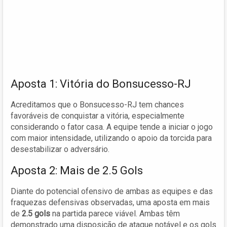
Aposta 1: Vitória do Bonsucesso-RJ
Acreditamos que o Bonsucesso-RJ tem chances
favoráveis de conquistar a vitória, especialmente
considerando o fator casa. A equipe tende a iniciar o jogo
com maior intensidade, utilizando o apoio da torcida para
desestabilizar o adversário.
Aposta 2: Mais de 2.5 Gols
Diante do potencial ofensivo de ambas as equipes e das
fraquezas defensivas observadas, uma aposta em mais
de
2.5 gols
na partida parece viável. Ambas têm
demonstrado uma disposição de ataque notável e os gols