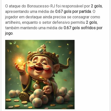
O ataque do Bonsucesso-RJ foi responsável por
2 gols
,
apresentando uma média de
0.67 gols por partida
. O
jogador em destaque ainda precisa se consagrar como
artilheiro, enquanto o setor defensivo permitiu
2 gols
,
também mantendo uma média de
0.67 gols sofridos por
jogo
.