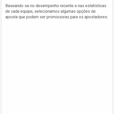
Baseando-se no desempenho recente e nas estatísticas
de cada equipe, selecionamos algumas opções de
aposta que podem ser promissoras para os apostadores: