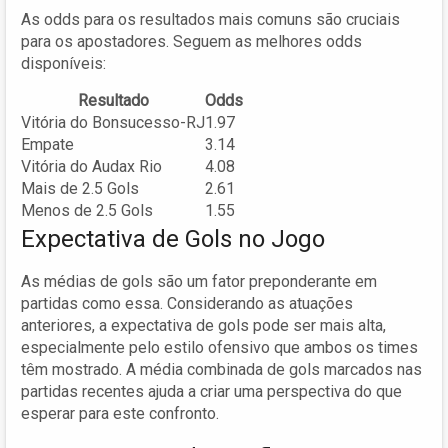
As odds para os resultados mais comuns são cruciais
para os apostadores. Seguem as melhores odds
disponíveis:
Resultado
Odds
Vitória do Bonsucesso-RJ
1.97
Empate
3.14
Vitória do Audax Rio
4.08
Mais de 2.5 Gols
2.61
Menos de 2.5 Gols
1.55
Expectativa de Gols no Jogo
As médias de gols são um fator preponderante em
partidas como essa. Considerando as atuações
anteriores, a expectativa de gols pode ser mais alta,
especialmente pelo estilo ofensivo que ambos os times
têm mostrado. A média combinada de gols marcados nas
partidas recentes ajuda a criar uma perspectiva do que
esperar para este confronto.