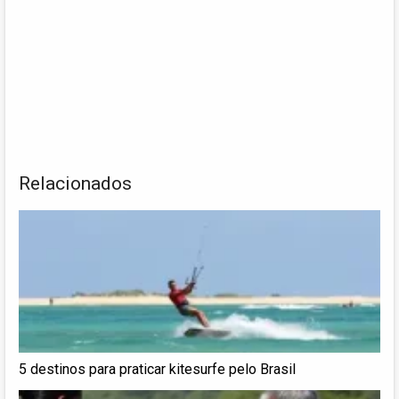
Relacionados
5 destinos para praticar kitesurfe pelo Brasil