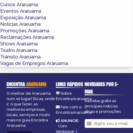
Cursos Araruama
Eventos Araruama
Exposição Araruama
Notícias Araruama
Promoções Araruama
Reclamações Araruama
Shows Araruama
Teatro Araruama
Trânsito Araruama
Vagas de Empregos Araruama
ENCONTRA
ARARUAMA
LINKS RÁPIDOS
NOVIDADES POR E-
MAIL
O melhor de Araruama
Sobre
num só lugar! Dicas, onde
EncontraAraruama
Receba grátis as
ir, o que fazer, as
principais notícias,
Fale com o
melhores empresas,
dicas e promoções
EncontraAraruama
locais, serviços e muito
mais no guia Encontra
ANUNCIE
:
Araruama
Com
destaque
|