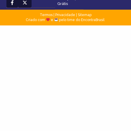
Grátis
Termos
|
Privacidade
|
Sitemap
Criado com
e
pelo time do EncontraBrasil