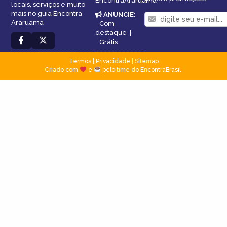
EncontraAraruama
locais, serviços e muito
mais no guia Encontra
ANUNCIE
:
Araruama
Com
destaque
|
Grátis
Termos
|
Privacidade
|
Sitemap
Criado com
e
pelo time do EncontraBrasil