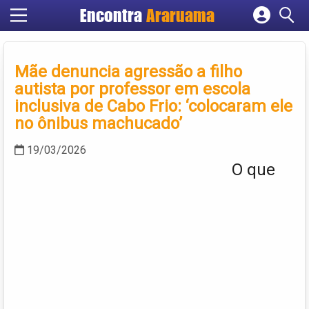
Encontra
Araruama
Cadastrar empresa
Fazer login
Mãe denuncia agressão a filho
Criar conta
autista por professor em escola
inclusiva de Cabo Frio: ‘colocaram ele
no ônibus machucado’
19/03/2026
O que