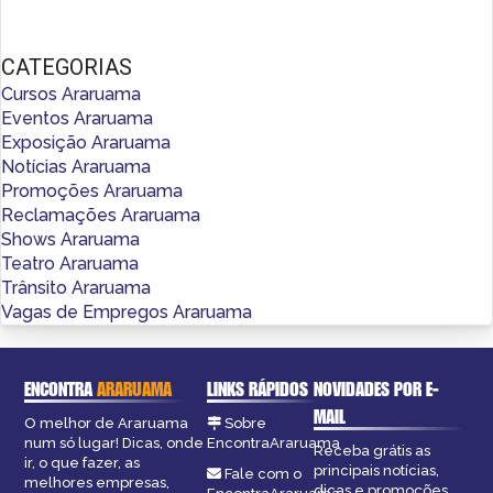
CATEGORIAS
Cursos Araruama
Eventos Araruama
Exposição Araruama
Notícias Araruama
Promoções Araruama
Reclamações Araruama
Shows Araruama
Teatro Araruama
Trânsito Araruama
Vagas de Empregos Araruama
ENCONTRA
ARARUAMA
LINKS RÁPIDOS
NOVIDADES POR E-
MAIL
O melhor de Araruama
Sobre
num só lugar! Dicas, onde
EncontraAraruama
Receba grátis as
ir, o que fazer, as
principais notícias,
Fale com o
melhores empresas,
dicas e promoções