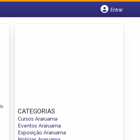
Entrar
Cadastrar empresa
Fazer login
Criar conta
do
CATEGORIAS
Cursos Araruama
Eventos Araruama
Exposição Araruama
Notícias Araruama