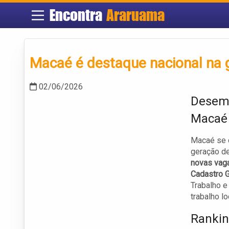
Encontra
Araruama
Macaé é destaque nacional na
02/06/2026
Desemp
Macaé
Macaé se 
geração d
novas vag
Cadastro 
Trabalho e
trabalho lo
Rankin