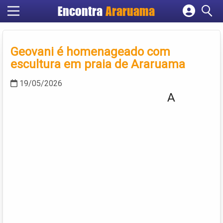
Encontra
Araruama
Cadastrar empresa
Fazer login
Geovani é homenageado com
Criar conta
escultura em praia de Araruama
19/05/2026
A