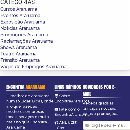
CATEGORIAS
Cursos Araruama
Eventos Araruama
Exposição Araruama
Notícias Araruama
Promoções Araruama
Reclamações Araruama
Shows Araruama
Teatro Araruama
Trânsito Araruama
Vagas de Empregos Araruama
ENCONTRA
ARARUAMA
LINKS RÁPIDOS
NOVIDADES POR E-
MAIL
O melhor de Araruama
Sobre
num só lugar! Dicas, onde
EncontraAraruama
Receba grátis as
ir, o que fazer, as
principais notícias,
Fale com o
melhores empresas,
dicas e promoções
EncontraAraruama
locais, serviços e muito
mais no guia Encontra
ANUNCIE
:
Araruama
Com