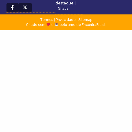
destaque
|
Grátis
Termos
|
Privacidade
|
Sitemap
Criado com
e
pelo time do EncontraBrasil