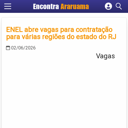
Encontra
Araruama
Cadastrar empresa
Fazer login
ENEL abre vagas para contratação
Criar conta
para várias regiões do estado do RJ
02/06/2026
Vagas