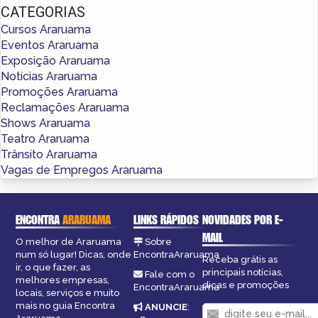
CATEGORIAS
Cursos Araruama
Eventos Araruama
Exposição Araruama
Notícias Araruama
Promoções Araruama
Reclamações Araruama
Shows Araruama
Teatro Araruama
Trânsito Araruama
Vagas de Empregos Araruama
ENCONTRA
ARARUAMA
LINKS RÁPIDOS
NOVIDADES POR E-
MAIL
O melhor de Araruama
Sobre
num só lugar! Dicas, onde
EncontraAraruama
Receba grátis as
ir, o que fazer, as
principais notícias,
Fale com o
melhores empresas,
dicas e promoções
EncontraAraruama
locais, serviços e muito
mais no guia Encontra
ANUNCIE
: