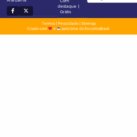
Araruama
Com
destaque
|
Grátis
Termos
|
Privacidade
|
Sitemap
Criado com
e
pelo time do EncontraBrasil