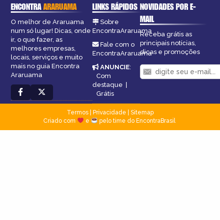
ENCONTRA
ARARUAMA
LINKS RÁPIDOS
NOVIDADES POR E-
MAIL
O melhor de Araruama
Sobre
num só lugar! Dicas, onde
EncontraAraruama
Receba grátis as
ir, o que fazer, as
principais notícias,
Fale com o
melhores empresas,
dicas e promoções
EncontraAraruama
locais, serviços e muito
mais no guia Encontra
ANUNCIE
:
Araruama
Com
destaque
|
Grátis
Termos
|
Privacidade
|
Sitemap
Criado com
e
pelo time do EncontraBrasil