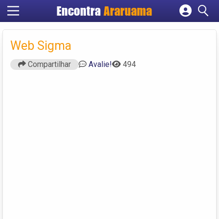
Encontra
Araruama
Cadastrar empresa
Fazer login
Web Sigma
Criar conta
Compartilhar
Avalie!
494