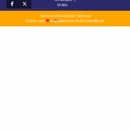
Grátis
Termos
|
Privacidade
|
Sitemap
Criado com
e
pelo time do EncontraBrasil