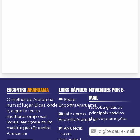
ENCONTRA
ARARUAMA
LINKS RÁPIDOS
NOVIDADES POR E-
MAIL
O melhor de Araruama
Sobre
num só lugar! Dicas, onde
EncontraAraruama
Receba grátis as
ir, o que fazer, as
principais notícias,
Fale com o
melhores empresas,
dicas e promoções
EncontraAraruama
locais, serviços e muito
mais no guia Encontra
ANUNCIE
:
Araruama
Com
destaque
|