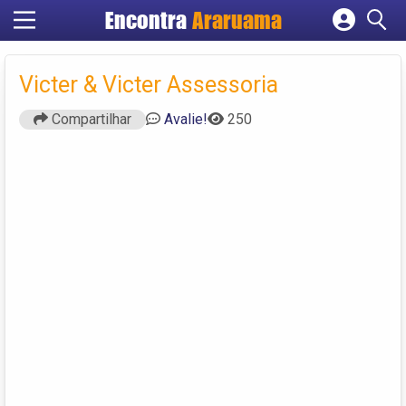
Encontra
Araruama
Cadastrar empresa
Fazer login
Victer & Victer Assessoria
Criar conta
Compartilhar
Avalie!
250