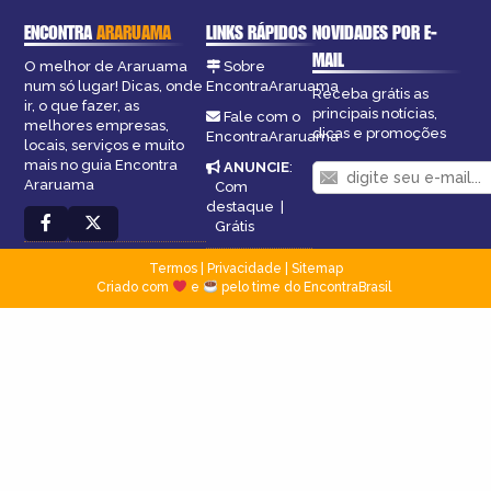
ENCONTRA
ARARUAMA
LINKS RÁPIDOS
NOVIDADES POR E-
MAIL
O melhor de Araruama
Sobre
num só lugar! Dicas, onde
EncontraAraruama
Receba grátis as
ir, o que fazer, as
principais notícias,
Fale com o
melhores empresas,
dicas e promoções
EncontraAraruama
locais, serviços e muito
mais no guia Encontra
ANUNCIE
:
Araruama
Com
destaque
|
Grátis
Termos
|
Privacidade
|
Sitemap
Criado com
e
pelo time do EncontraBrasil