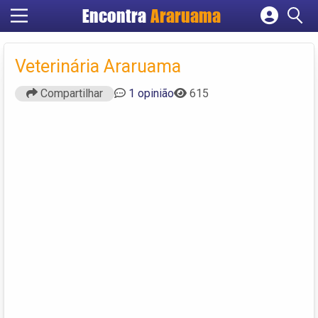
Encontra
Araruama
Cadastrar empresa
Fazer login
Veterinária Araruama
Criar conta
Compartilhar
1 opinião
615