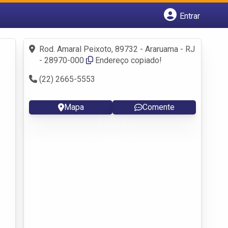
Entrar
Cadastrar empresa
Fazer login
Rod. Amaral Peixoto, 89732 - Araruama - RJ
Criar conta
- 28970-000
Endereço copiado!
(22) 2665-5553
Mapa
Comente