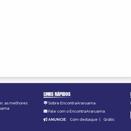
LINKS RÁPIDOS
er, as melhores
Sobre EncontraAraruama
ruama
Fale com o EncontraAraruama
ANUNCIE
:
Com destaque
|
Grátis