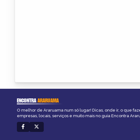
ENCONTRA
ARARUAMA
O melhor de Araruama num só lugar! Dicas, onde ir, o que faz
empresas, locais, serviços e muito mais no guia Encontra Ara