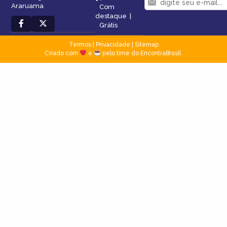
Araruama
Com
destaque
|
Grátis
Termos
|
Privacidade
|
Sitemap
Criado com
e
pelo time do EncontraBrasil