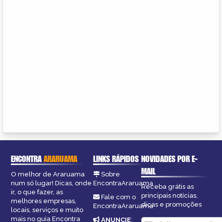
ENCONTRA
ARARUAMA
LINKS RÁPIDOS
NOVIDADES POR E-
MAIL
O melhor de Araruama
Sobre
num só lugar! Dicas, onde
EncontraAraruama
Receba grátis as
ir, o que fazer, as
principais notícias,
Fale com o
melhores empresas,
dicas e promoções
EncontraAraruama
locais, serviços e muito
mais no guia Encontra
ANUNCIE
: