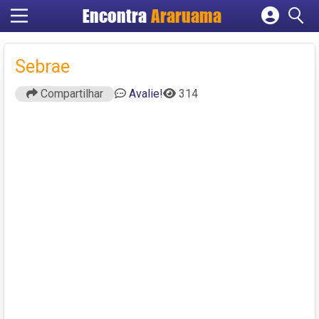
Encontra
Araruama
Cadastrar empresa
Fazer login
Sebrae
Criar conta
Compartilhar
Avalie!
314