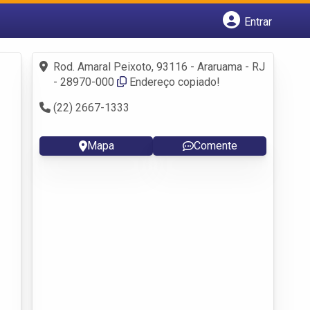
Entrar
Cadastrar empresa
Fazer login
Rod. Amaral Peixoto, 93116 - Araruama - RJ
Criar conta
- 28970-000
Endereço copiado!
(22) 2667-1333
Mapa
Comente