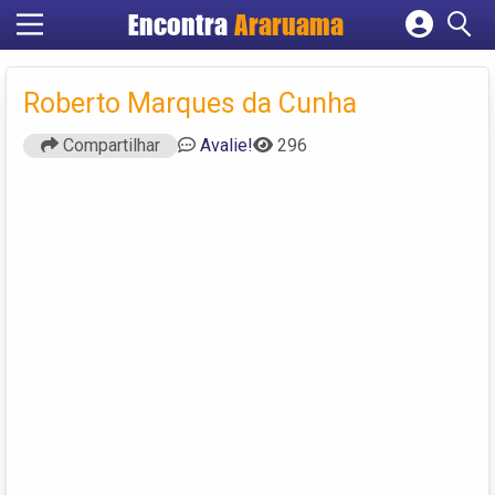
Encontra
Araruama
Cadastrar empresa
Fazer login
Roberto Marques da Cunha
Criar conta
Compartilhar
Avalie!
296