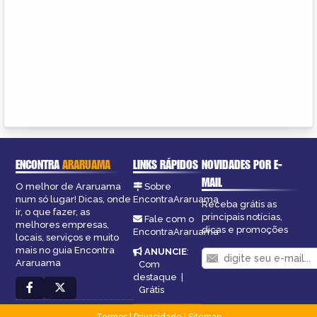
ENCONTRA
ARARUAMA
LINKS RÁPIDOS
NOVIDADES POR E-
MAIL
O melhor de Araruama
Sobre
num só lugar! Dicas, onde
EncontraAraruama
Receba grátis as
ir, o que fazer, as
principais notícias,
Fale com o
melhores empresas,
dicas e promoções
EncontraAraruama
locais, serviços e muito
mais no guia Encontra
ANUNCIE
:
Araruama
Com
destaque
|
Grátis
Termos
|
Privacidade
|
Sitemap