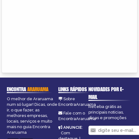
ENCONTRA
ARARUAMA
LINKS RÁPIDOS
NOVIDADES POR E-
MAIL
O melhor de Araruama
Sobre
num só lugar! Dicas, onde
EncontraAraruama
Receba grátis as
ir, o que fazer, as
principais notícias,
Fale com o
melhores empresas,
dicas e promoções
EncontraAraruama
locais, serviços e muito
mais no guia Encontra
ANUNCIE
:
Araruama
Com
destaque
|