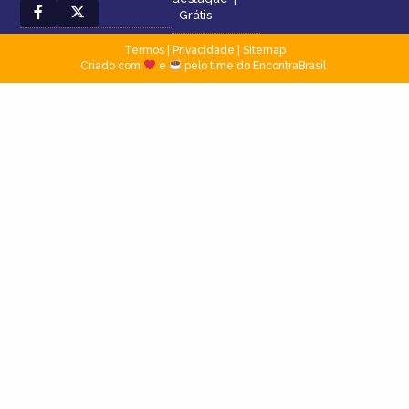
Grátis
Termos
|
Privacidade
|
Sitemap
Criado com
e
pelo time do EncontraBrasil