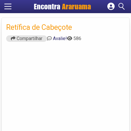
Encontra
Araruama
Cadastrar empresa
Fazer login
Retífica de Cabeçote
Criar conta
Compartilhar
Avalie!
586