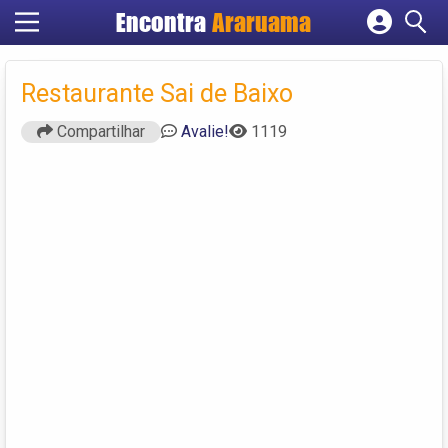
Encontra
Araruama
Cadastrar empresa
Fazer login
Restaurante Sai de Baixo
Criar conta
Compartilhar
Avalie!
1119