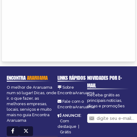
ENCONTRA
ARARUAMA
LINKS RÁPIDOS
NOVIDADES POR E-
MAIL
O melhor de Araruama
Sobre
num só lugar! Dicas, onde
EncontraAraruama
Receba grátis as
ir, o que fazer, as
principais notícias,
Fale com o
melhores empresas,
dicas e promoções
EncontraAraruama
locais, serviços e muito
mais no guia Encontra
ANUNCIE
:
Araruama
Com
destaque
|
Grátis