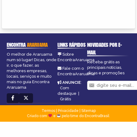
ENCONTRA
ARARUAMA
LINKS RÁPIDOS
NOVIDADES POR E-
MAIL
O melhor de Araruama
Sobre
num só lugar! Dicas, onde
EncontraAraruama
Receba grátis as
ir, o que fazer, as
principais notícias,
Fale com o
melhores empresas,
dicas e promoções
EncontraAraruama
locais, serviços e muito
mais no guia Encontra
ANUNCIE
:
Araruama
Com
destaque
|
Grátis
Termos
|
Privacidade
|
Sitemap
Criado com
e
pelo time do EncontraBrasil