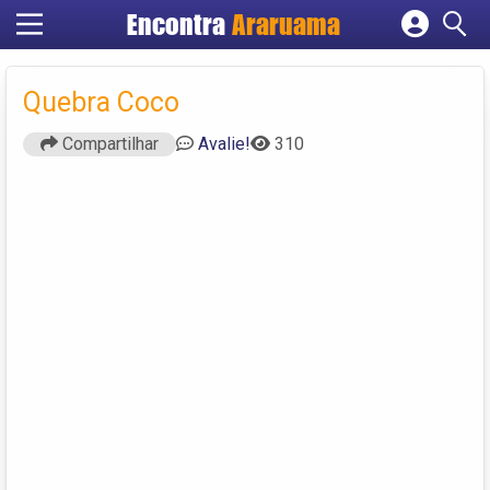
Encontra
Araruama
Cadastrar empresa
Fazer login
Quebra Coco
Criar conta
Compartilhar
Avalie!
310