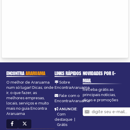
ENCONTRA
ARARUAMA
LINKS RÁPIDOS
NOVIDADES POR E-
MAIL
O melhor de Araruama
Sobre
num só lugar! Dicas, onde
EncontraAraruama
Receba grátis as
ir, o que fazer, as
principais notícias,
Fale com o
melhores empresas,
dicas e promoções
EncontraAraruama
locais, serviços e muito
mais no guia Encontra
ANUNCIE
:
Araruama
Com
destaque
|
Grátis