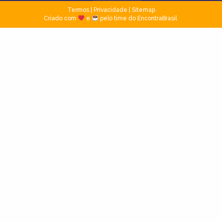
Termos
|
Privacidade
|
Sitemap
Criado com
e
pelo time do EncontraBrasil