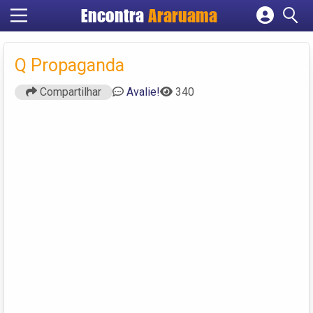
Encontra
Araruama
Cadastrar empresa
Fazer login
Q Propaganda
Criar conta
Compartilhar
Avalie!
340