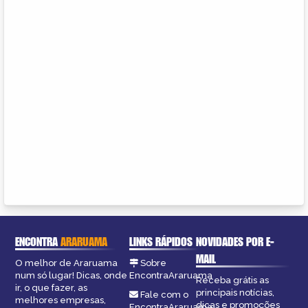
ENCONTRA
ARARUAMA
LINKS RÁPIDOS
NOVIDADES POR E-
MAIL
O melhor de Araruama
Sobre
num só lugar! Dicas, onde
EncontraAraruama
Receba grátis as
ir, o que fazer, as
principais notícias,
Fale com o
melhores empresas,
dicas e promoções
EncontraAraruama