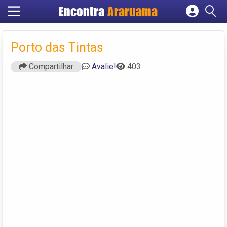
Encontra
Araruama
Cadastrar empresa
Fazer login
Porto das Tintas
Criar conta
Compartilhar
Avalie!
403