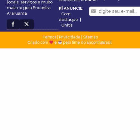
locais, serviços e muito
mais no guia Encontra
ANUNCIE
:
Araruama
Com
destaque
|
Grátis
Termos
|
Privacidade
|
Sitemap
Criado com
e
pelo time do EncontraBrasil