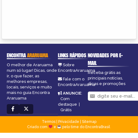
ENCONTRA
ARARUAMA
LINKS RÁPIDOS
NOVIDADES POR E-
MAIL
O melhor de Araruama
Sobre
num só lugar! Dicas, onde
EncontraAraruama
Receba grátis as
ir, o que fazer, as
principais notícias,
Fale com o
melhores empresas,
dicas e promoções
EncontraAraruama
locais, serviços e muito
mais no guia Encontra
ANUNCIE
:
Araruama
Com
destaque
|
Grátis
Termos
|
Privacidade
|
Sitemap
Criado com
e
pelo time do EncontraBrasil