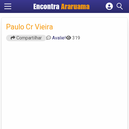
Encontra
Araruama
Cadastrar empresa
Fazer login
Paulo Cr Vieira
Criar conta
Compartilhar
Avalie!
319