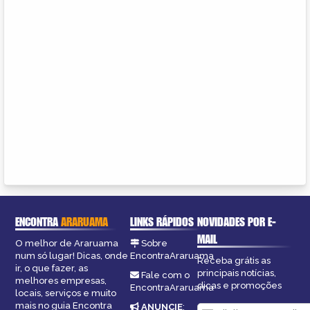
ENCONTRA
ARARUAMA
LINKS RÁPIDOS
NOVIDADES POR E-
MAIL
O melhor de Araruama
Sobre
num só lugar! Dicas, onde
EncontraAraruama
Receba grátis as
ir, o que fazer, as
principais notícias,
Fale com o
melhores empresas,
dicas e promoções
EncontraAraruama
locais, serviços e muito
mais no guia Encontra
ANUNCIE
: