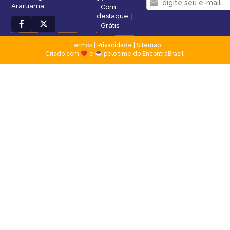
Araruama
Com
destaque
|
Grátis
Termos
|
Privacidade
|
Sitemap
Criado com
e
pelo time do EncontraBrasil