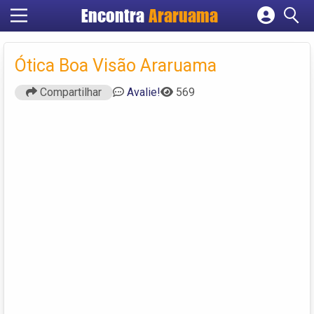
Encontra
Araruama
Cadastrar empresa
Fazer login
Ótica Boa Visão Araruama
Criar conta
Compartilhar
Avalie!
569