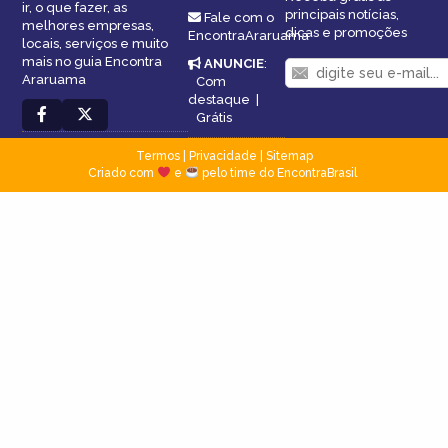
ir, o que fazer, as
principais notícias,
Fale com o
melhores empresas,
dicas e promoções
EncontraAraruama
locais, serviços e muito
mais no guia Encontra
ANUNCIE
:
Araruama
Com
destaque
|
Grátis
Termos
|
Privacidade
|
Sitemap
Criado com
e
pelo time do EncontraBrasil