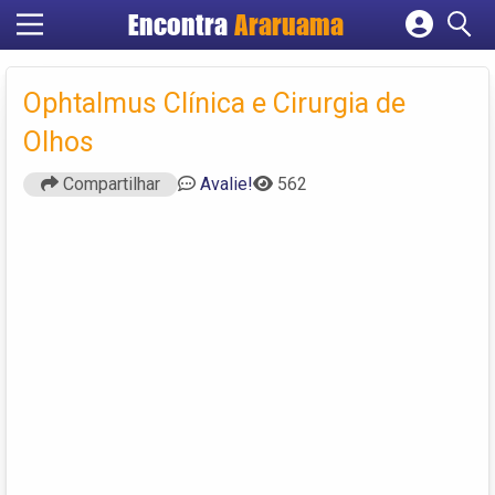
Encontra
Araruama
Cadastrar empresa
Fazer login
Ophtalmus Clínica e Cirurgia de
Criar conta
Olhos
Compartilhar
Avalie!
562