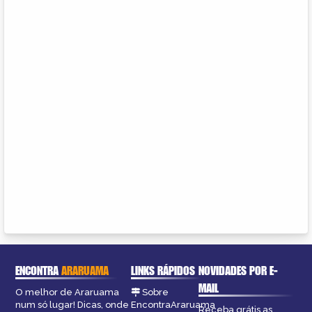
ENCONTRA
ARARUAMA
LINKS RÁPIDOS
NOVIDADES POR E-
MAIL
O melhor de Araruama
Sobre
num só lugar! Dicas, onde
EncontraAraruama
Receba grátis as