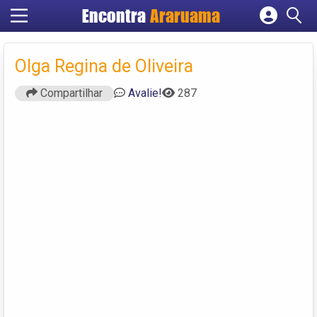
Encontra
Araruama
Cadastrar empresa
Fazer login
Olga Regina de Oliveira
Criar conta
Compartilhar
Avalie!
287