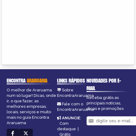
ENCONTRA
ARARUAMA
LINKS RÁPIDOS
NOVIDADES POR E-
MAIL
O melhor de Araruama
Sobre
num só lugar! Dicas, onde
EncontraAraruama
Receba grátis as
ir, o que fazer, as
principais notícias,
Fale com o
melhores empresas,
dicas e promoções
EncontraAraruama
locais, serviços e muito
mais no guia Encontra
ANUNCIE
:
Araruama
Com
destaque
|
Grátis