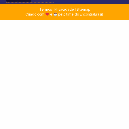
Termos
|
Privacidade
|
Sitemap
Criado com
e
pelo time do EncontraBrasil