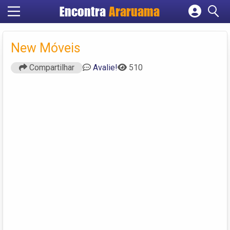
Encontra
Araruama
Cadastrar empresa
Fazer login
New Móveis
Criar conta
Compartilhar
Avalie!
510