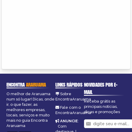
ENCONTRA
ARARUAMA
LINKS RÁPIDOS
NOVIDADES POR E-
MAIL
O melhor de Araruama
Sobre
num só lugar! Dicas, onde
EncontraAraruama
Receba grátis as
ir, o que fazer, as
principais notícias,
Fale com o
melhores empresas,
dicas e promoções
EncontraAraruama
locais, serviços e muito
mais no guia Encontra
ANUNCIE
:
Araruama
Com
destaque
|