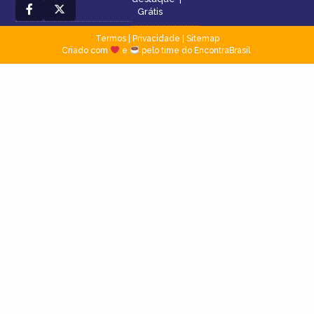
Grátis
Termos
|
Privacidade
|
Sitemap
Criado com
e
pelo time do EncontraBrasil