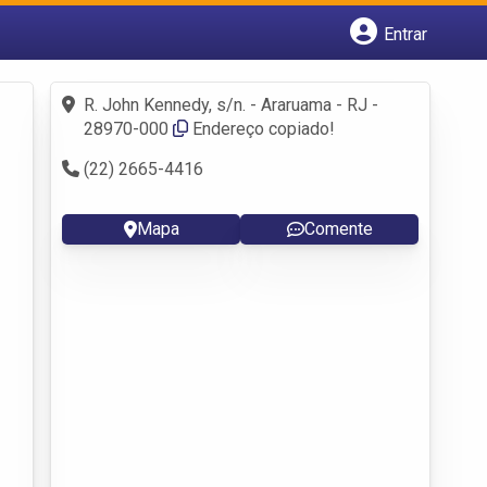
Entrar
Cadastrar empresa
Fazer login
R. John Kennedy, s/n. - Araruama - RJ -
Criar conta
28970-000
Endereço copiado!
(22) 2665-4416
Mapa
Comente