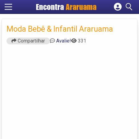
Encontra
Araruama
Cadastrar empresa
Fazer login
Moda Bebê & Infantil Araruama
Criar conta
Compartilhar
Avalie!
331