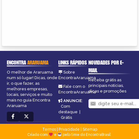
ENCONTRA
ARARUAMA
LINKS RÁPIDOS
NOVIDADES POR E-
MAIL
O melhor de Araruama
Sobre
num só lugar! Dicas, onde
EncontraAraruama
Receba grátis as
ir, o que fazer, as
principais notícias,
Fale com o
melhores empresas,
dicas e promoções
EncontraAraruama
locais, serviços e muito
mais no guia Encontra
ANUNCIE
:
Araruama
Com
destaque
|
Grátis
Termos
|
Privacidade
|
Sitemap
Criado com
e
pelo time do EncontraBrasil