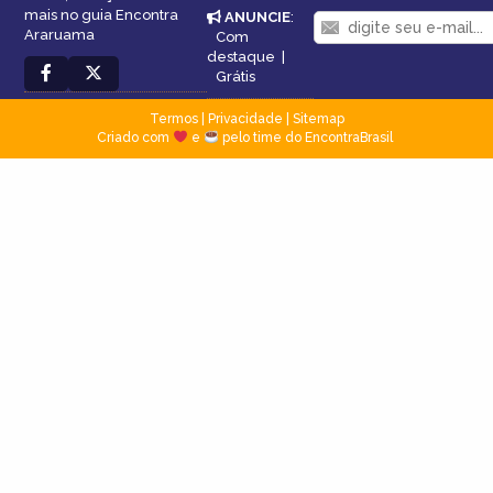
mais no guia Encontra
ANUNCIE
:
Araruama
Com
destaque
|
Grátis
Termos
|
Privacidade
|
Sitemap
Criado com
e
pelo time do EncontraBrasil