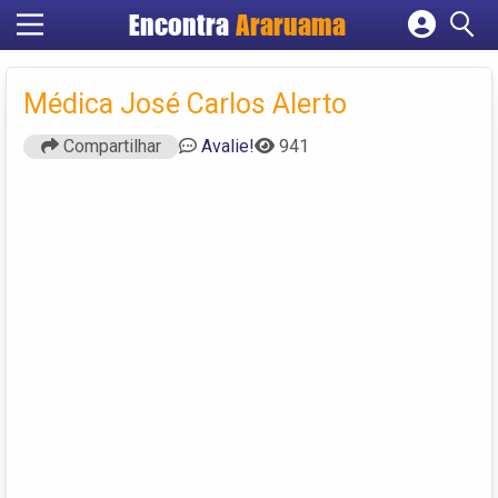
Encontra
Araruama
Cadastrar empresa
Fazer login
Médica José Carlos Alerto
Criar conta
Compartilhar
Avalie!
941