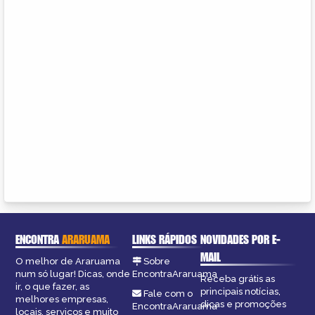
ENCONTRA
ARARUAMA
LINKS RÁPIDOS
NOVIDADES POR E-
MAIL
O melhor de Araruama
Sobre
num só lugar! Dicas, onde
EncontraAraruama
Receba grátis as
ir, o que fazer, as
principais notícias,
Fale com o
melhores empresas,
dicas e promoções
EncontraAraruama
locais, serviços e muito