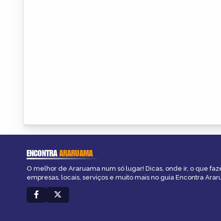
ENCONTRA
ARARUAMA
O melhor de Araruama num só lugar! Dicas, onde ir, o que faz
empresas, locais, serviços e muito mais no guia Encontra Ara