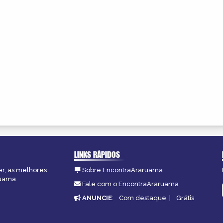
LINKS RÁPIDOS
er, as melhores
Sobre EncontraAraruama
ruama
Fale com o EncontraAraruama
ANUNCIE
:
Com destaque
|
Grátis