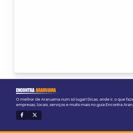
ENCONTRA
ARARUAMA
O melhor de Araruama num só lugar! Dicas, onde ir, o que faz
empresas, locais, serviços e muito mais no guia Encontra Ara