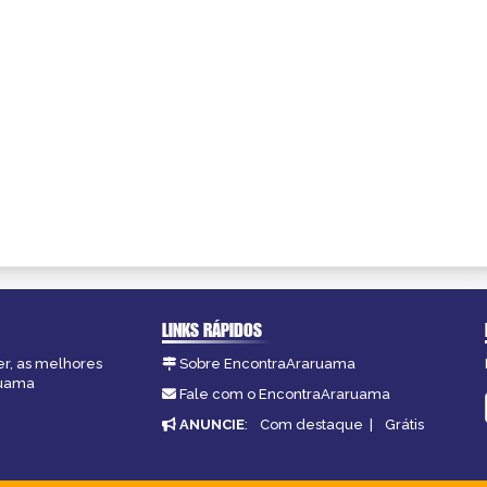
LINKS RÁPIDOS
er, as melhores
Sobre EncontraAraruama
ruama
Fale com o EncontraAraruama
ANUNCIE
:
Com destaque
|
Grátis