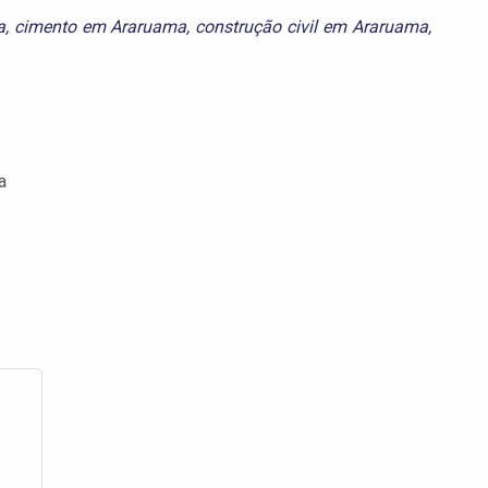
a
,
cimento em Araruama
,
construção civil em Araruama
,
a