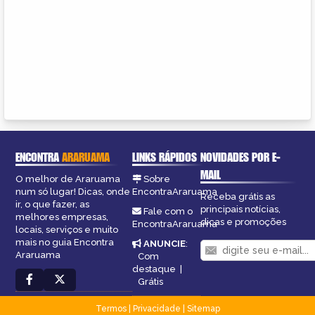
ENCONTRA
ARARUAMA
LINKS RÁPIDOS
NOVIDADES POR E-
MAIL
O melhor de Araruama
Sobre
num só lugar! Dicas, onde
EncontraAraruama
Receba grátis as
ir, o que fazer, as
principais notícias,
Fale com o
melhores empresas,
dicas e promoções
EncontraAraruama
locais, serviços e muito
mais no guia Encontra
ANUNCIE
:
Araruama
Com
destaque
|
Grátis
Termos
|
Privacidade
|
Sitemap