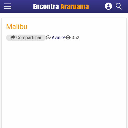
Encontra
Araruama
Cadastrar empresa
Fazer login
Malibu
Criar conta
Compartilhar
Avalie!
352