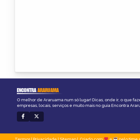
ENCONTRA
ARARUAMA
O melhor de Araruama num só lugar! Dicas, onde ir, o que faz
empresas, locais, serviços e muito mais no guia Encontra Ara
Termos
|
Privacidade
|
Sitemap
Criado com
e
pelo time 