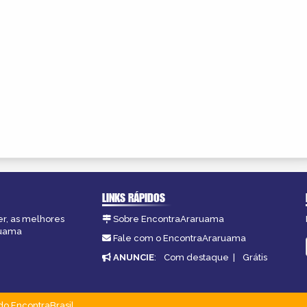
LINKS RÁPIDOS
er, as melhores
Sobre EncontraAraruama
ruama
Fale com o EncontraAraruama
ANUNCIE
:
Com destaque
|
Grátis
do EncontraBrasil