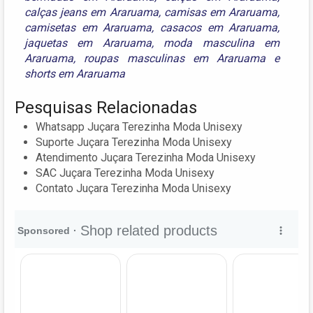
calças jeans em Araruama
,
camisas em Araruama
,
camisetas em Araruama
,
casacos em Araruama
,
jaquetas em Araruama
,
moda masculina em
Araruama
,
roupas masculinas em Araruama
e
shorts em Araruama
Pesquisas Relacionadas
Whatsapp Juçara Terezinha Moda Unisexy
Suporte Juçara Terezinha Moda Unisexy
Atendimento Juçara Terezinha Moda Unisexy
SAC Juçara Terezinha Moda Unisexy
Contato Juçara Terezinha Moda Unisexy