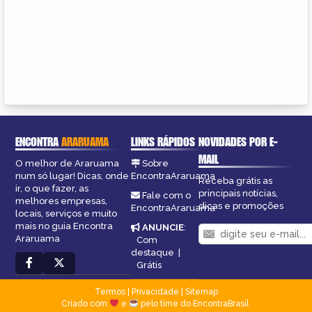
ENCONTRA
ARARUAMA
LINKS RÁPIDOS
NOVIDADES POR E-
MAIL
O melhor de Araruama
Sobre
num só lugar! Dicas, onde
EncontraAraruama
Receba grátis as
ir, o que fazer, as
principais notícias,
Fale com o
melhores empresas,
dicas e promoções
EncontraAraruama
locais, serviços e muito
mais no guia Encontra
ANUNCIE
:
Araruama
Com
destaque
|
Grátis
Termos
|
Privacidade
|
Sitemap
Criado com
e
pelo time do EncontraBrasil