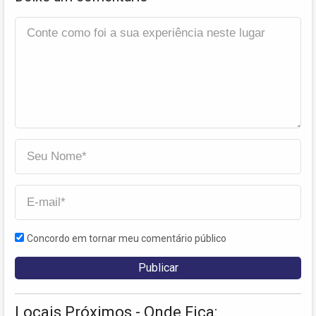
Concordo em tornar meu comentário público
Locais Próximos - Onde Fica: