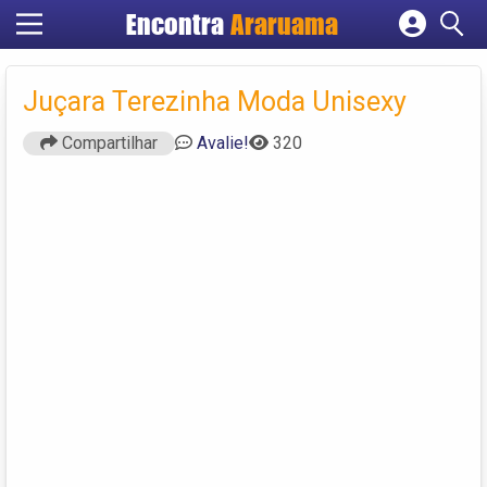
Encontra
Araruama
Cadastrar empresa
Fazer login
Juçara Terezinha Moda Unisexy
Criar conta
Compartilhar
Avalie!
320