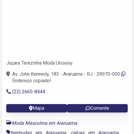
Juçara Terezinha Moda Unisexy
Av. John Kennedy, 183 - Araruama - RJ - 28970-000
Endereço copiado!
(22) 2665-8444
Mapa
Comente
Moda Masculina em Araruama
bermudas em Araruama
,
calças em Araruama
,