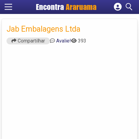
Encontra
Araruama
Cadastrar empresa
Fazer login
Jab Embalagens Ltda
Criar conta
Compartilhar
Avalie!
393