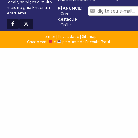
locais, serviços e muito
mais no guia Encontra
ANUNCIE
:
Araruama
Com
destaque
|
Grátis
Termos
|
Privacidade
|
Sitemap
Criado com
e
pelo time do EncontraBrasil