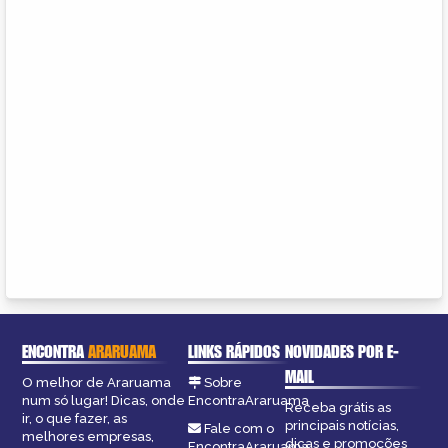
ENCONTRA
ARARUAMA
LINKS RÁPIDOS
NOVIDADES POR E-
MAIL
O melhor de Araruama
Sobre
num só lugar! Dicas, onde
EncontraAraruama
Receba grátis as
ir, o que fazer, as
principais notícias,
Fale com o
melhores empresas,
dicas e promoções
EncontraAraruama