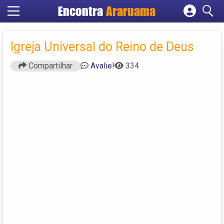
Encontra
Araruama
Cadastrar empresa
Fazer login
Igreja Universal do Reino de Deus
Criar conta
Compartilhar
Avalie!
334