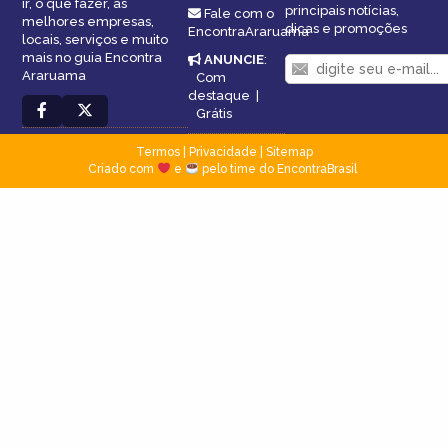
ir, o que fazer, as
principais notícias,
Fale com o
melhores empresas,
dicas e promoções
EncontraAraruama
locais, serviços e muito
mais no guia Encontra
ANUNCIE
:
Araruama
Com
destaque
|
Grátis
Termos
|
Privacidade
|
Sitemap
Criado com
e
pelo time do EncontraBrasil