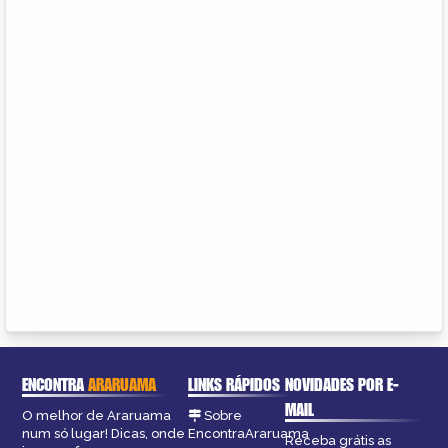
ENCONTRA
ARARUAMA
LINKS RÁPIDOS
NOVIDADES POR E-
MAIL
O melhor de Araruama
Sobre
num só lugar! Dicas, onde
EncontraAraruama
Receba grátis as