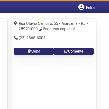
Entrar
Cadastrar empresa
Fazer login
Rua Otávio Carneiro, 55 - Araruama - RJ -
Criar conta
28970-000
Endereço copiado!
(22) 2665-6005
Mapa
Comente