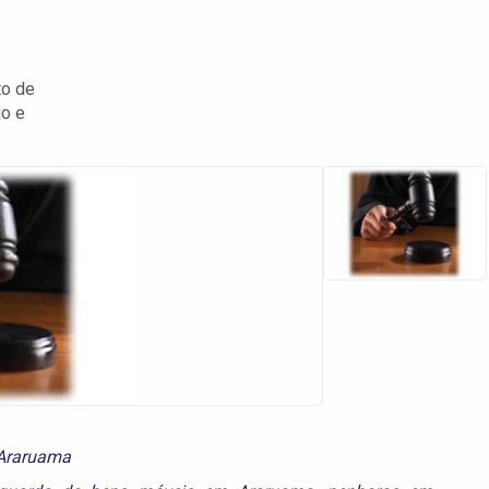
to de
jo e
 Araruama