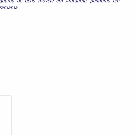
guarda de bens móveis em Araruama
,
penhoras em
Araruama