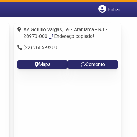
Entrar
Cadastrar empresa
Fazer login
Av. Getúlio Vargas, 59 - Araruama - RJ -
Criar conta
28970-000
Endereço copiado!
(22) 2665-9200
Mapa
Comente