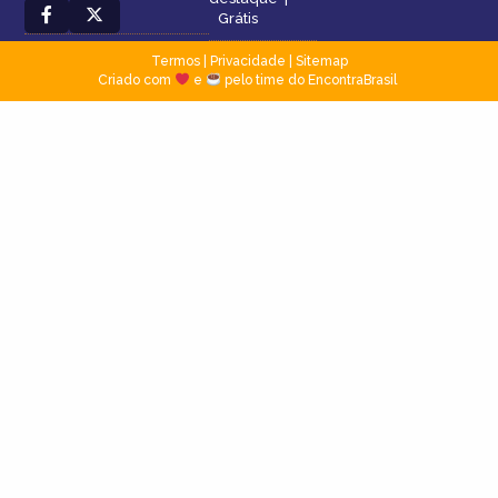
Grátis
Termos
|
Privacidade
|
Sitemap
Criado com
e
pelo time do EncontraBrasil