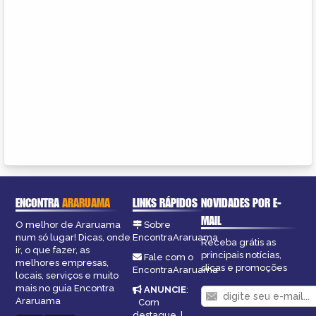
ENCONTRA
ARARUAMA
LINKS RÁPIDOS
NOVIDADES POR E-
MAIL
O melhor de Araruama
Sobre
num só lugar! Dicas, onde
EncontraAraruama
Receba grátis as
ir, o que fazer, as
principais notícias,
Fale com o
melhores empresas,
dicas e promoções
EncontraAraruama
locais, serviços e muito
mais no guia Encontra
ANUNCIE
:
Araruama
Com
destaque
|