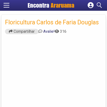
Encontra
Araruama
Cadastrar empresa
Fazer login
Floricultura Carlos de Faria Douglas
Criar conta
Compartilhar
Avalie!
316