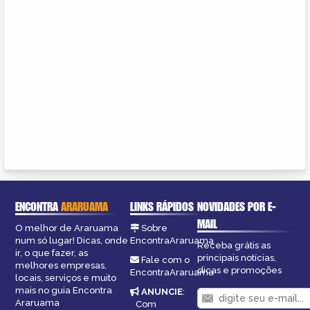
ENCONTRA
ARARUAMA
LINKS RÁPIDOS
NOVIDADES POR E-
MAIL
O melhor de Araruama
Sobre
num só lugar! Dicas, onde
EncontraAraruama
Receba grátis as
ir, o que fazer, as
principais notícias,
Fale com o
melhores empresas,
dicas e promoções
EncontraAraruama
locais, serviços e muito
mais no guia Encontra
ANUNCIE
:
Araruama
Com