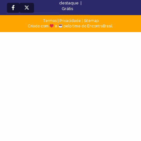
destaque
|
Grátis
Termos
|
Privacidade
|
Sitemap
Criado com
e
pelo time do EncontraBrasil