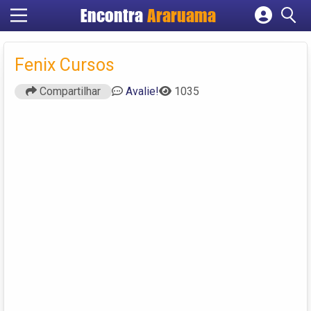
Encontra
Araruama
Cadastrar empresa
Fazer login
Fenix Cursos
Criar conta
Compartilhar
Avalie!
1035