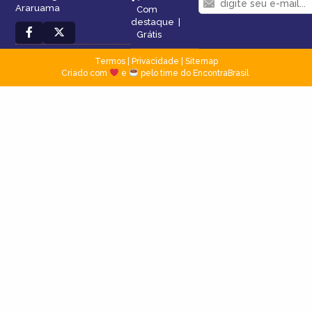
Araruama
Com
destaque
|
Grátis
Termos
|
Privacidade
|
Sitemap
Criado com
e
pelo time do EncontraBrasil