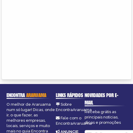
ENCONTRA
ARARUAMA
LINKS RÁPIDOS
NOVIDADES POR E-
MAIL
O melhor de Araruama
Sobre
num só lugar! Dicas, onde
EncontraAraruama
Receba grátis as
ir, o que fazer, as
principais notícias,
Fale com o
melhores empresas,
dicas e promoções
EncontraAraruama
locais, serviços e muito
mais no guia Encontra
ANUNCIE
: