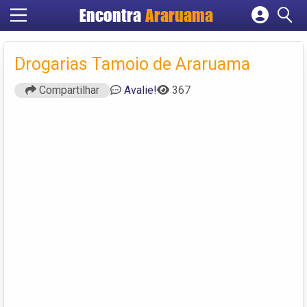
Encontra
Araruama
Cadastrar empresa
Fazer login
Drogarias Tamoio de Araruama
Criar conta
Compartilhar
Avalie!
367