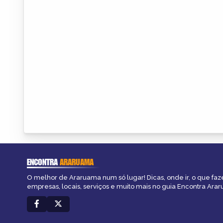
ENCONTRA
ARARUAMA
O melhor de Araruama num só lugar! Dicas, onde ir, o que faz
empresas, locais, serviços e muito mais no guia Encontra Ara