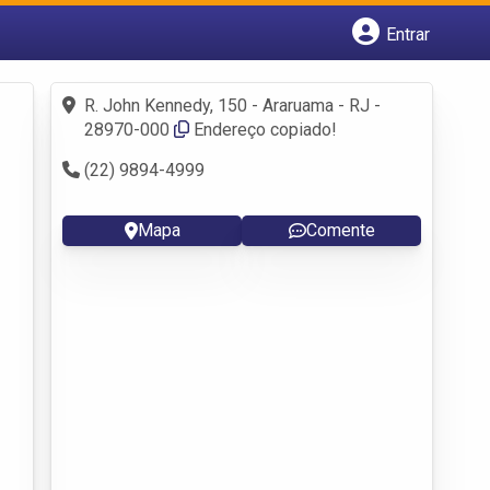
Entrar
Cadastrar empresa
Fazer login
R. John Kennedy, 150 - Araruama - RJ -
Criar conta
28970-000
Endereço copiado!
(22) 9894-4999
Mapa
Comente