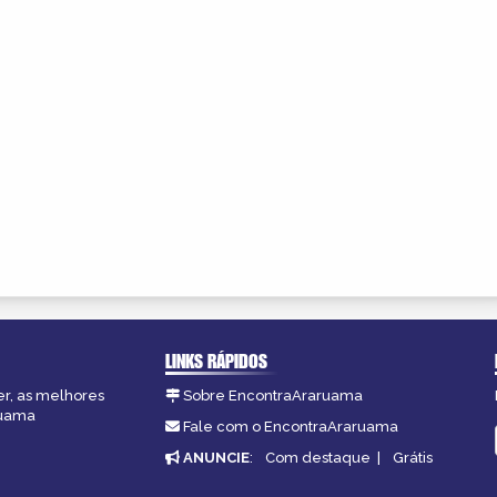
LINKS RÁPIDOS
er, as melhores
Sobre EncontraAraruama
ruama
Fale com o EncontraAraruama
ANUNCIE
:
Com destaque
|
Grátis