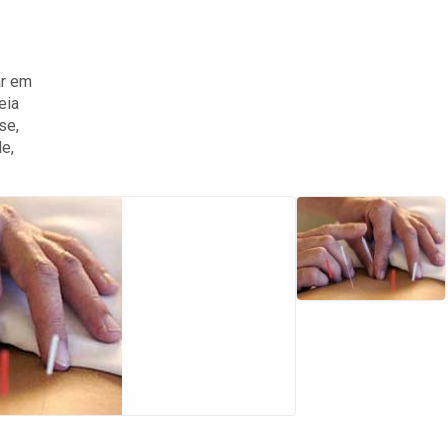
ar em
eia
se,
e,