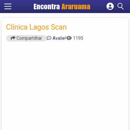
Encontra
Araruama
Cadastrar empresa
Fazer login
Clínica Lagos Scan
Criar conta
Compartilhar
Avalie!
1195