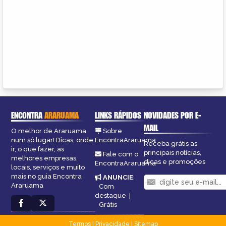
ENCONTRA
ARARUAMA
LINKS RÁPIDOS
NOVIDADES POR E-
MAIL
O melhor de Araruama
Sobre
num só lugar! Dicas, onde
EncontraAraruama
Receba grátis as
ir, o que fazer, as
principais notícias,
Fale com o
melhores empresas,
dicas e promoções
EncontraAraruama
locais, serviços e muito
mais no guia Encontra
ANUNCIE
:
Araruama
Com
destaque
|
Grátis
Termos
|
Privacidade
|
Sitemap