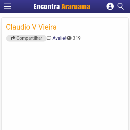
Encontra
Araruama
Cadastrar empresa
Fazer login
Claudio V Vieira
Criar conta
Compartilhar
Avalie!
319