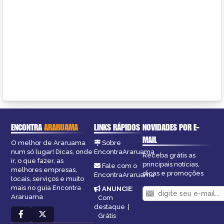
ENCONTRA
ARARUAMA
LINKS RÁPIDOS
NOVIDADES POR E-
MAIL
O melhor de Araruama
Sobre
num só lugar! Dicas, onde
EncontraAraruama
Receba grátis as
ir, o que fazer, as
principais notícias,
Fale com o
melhores empresas,
dicas e promoções
EncontraAraruama
locais, serviços e muito
mais no guia Encontra
ANUNCIE
:
Araruama
Com
destaque
|
Grátis