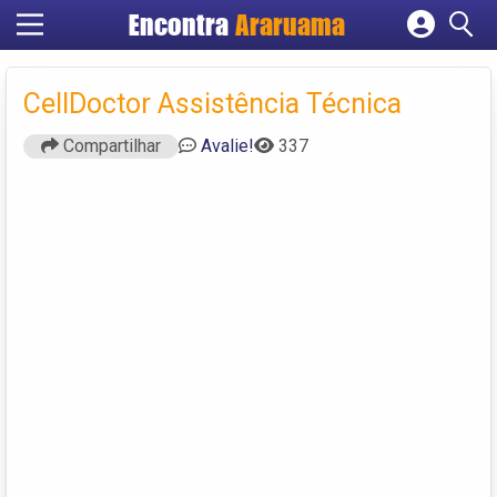
Encontra
Araruama
Cadastrar empresa
Fazer login
CellDoctor Assistência Técnica
Criar conta
Compartilhar
Avalie!
337