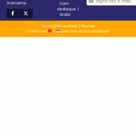
Araruama
Com
destaque
|
Grátis
Termos
|
Privacidade
|
Sitemap
Criado com
e
pelo time do EncontraBrasil