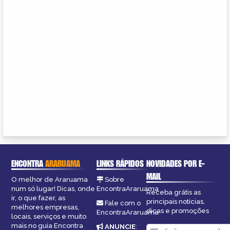
ENCONTRA
ARARUAMA
LINKS RÁPIDOS
NOVIDADES POR E-
MAIL
O melhor de Araruama
Sobre
num só lugar! Dicas, onde
EncontraAraruama
Receba grátis as
ir, o que fazer, as
principais notícias,
Fale com o
melhores empresas,
dicas e promoções
EncontraAraruama
locais, serviços e muito
mais no guia Encontra
ANUNCIE
: