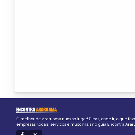
ENCONTRA
ARARUAMA
O melhor de Araruama num só lugar! Dicas, onde ir, o que faz
empresas, locais, serviços e muito mais no guia Encontra Ara