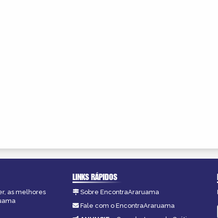
LINKS RÁPIDOS
er, as melhores
Sobre EncontraAraruama
ruama
Fale com o EncontraAraruama