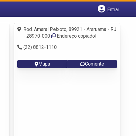
Entrar
Cadastrar empresa
Fazer login
Rod. Amaral Peixoto, 89921 - Araruama - RJ
Criar conta
- 28970-000
Endereço copiado!
(22) 8812-1110
Mapa
Comente