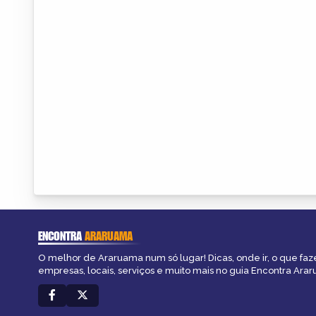
ENCONTRA
ARARUAMA
O melhor de Araruama num só lugar! Dicas, onde ir, o que faz
empresas, locais, serviços e muito mais no guia Encontra Ara