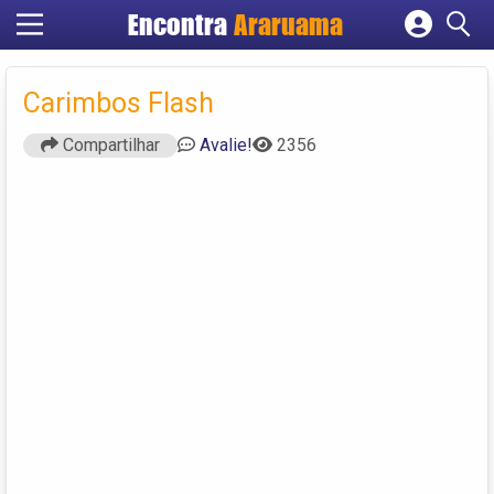
Encontra
Araruama
Cadastrar empresa
Fazer login
Carimbos Flash
Criar conta
Compartilhar
Avalie!
2356