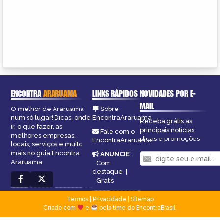
ENCONTRA
ARARUAMA
LINKS RÁPIDOS
NOVIDADES POR E-
MAIL
O melhor de Araruama
Sobre
num só lugar! Dicas, onde
EncontraAraruama
Receba grátis as
ir, o que fazer, as
principais notícias,
Fale com o
melhores empresas,
dicas e promoções
EncontraAraruama
locais, serviços e muito
mais no guia Encontra
ANUNCIE
:
Araruama
Com
destaque
|
Grátis
Termos
|
Privacidade
|
Sitemap
Criado com
e
pelo time do EncontraBrasil