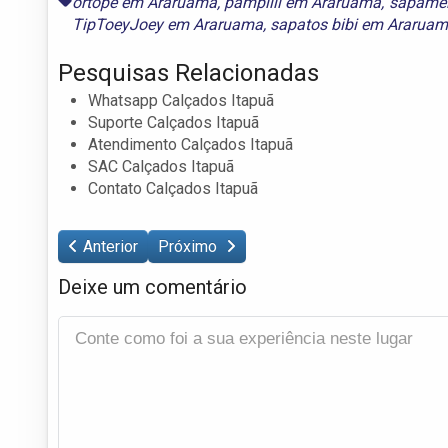
ortopé em Araruama
,
pampilli em Araruama
,
sapame
TipToeyJoey em Araruama
,
sapatos bibi em Ararua
Pesquisas Relacionadas
Whatsapp Calçados Itapuã
Suporte Calçados Itapuã
Atendimento Calçados Itapuã
SAC Calçados Itapuã
Contato Calçados Itapuã
Anterior
Próximo
Deixe um comentário