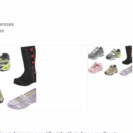
 nossas
or