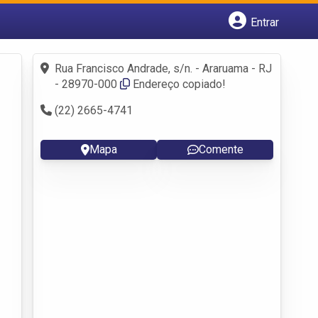
Entrar
Cadastrar empresa
Fazer login
Rua Francisco Andrade, s/n. - Araruama - RJ
Criar conta
- 28970-000
Endereço copiado!
(22) 2665-4741
Mapa
Comente