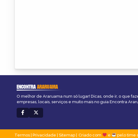
ENCONTRA
ARARUAMA
O melhor de Araruama num só lugar! Dicas, onde ir, o que faz
empresas, locais, serviços e muito mais no guia Encontra Ara
Termos
|
Privacidade
|
Sitemap
Criado com
e
pelo time 