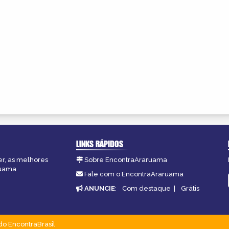
LINKS RÁPIDOS
er, as melhores
Sobre EncontraAraruama
ruama
Fale com o EncontraAraruama
ANUNCIE
:
Com destaque
|
Grátis
do EncontraBrasil