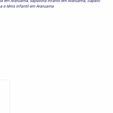
ia em Araruama
,
sapatilha infantil em Araruama
,
Sapato
ma
e
tênis infantil em Araruama